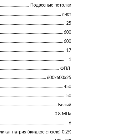
Подвесные потолки
лист
25
600
600
17
1
ФПЛ
600х600х25
450
50
Белый
0.8 МПа
6
ликат натрия (жидкое стекло) 0,2%