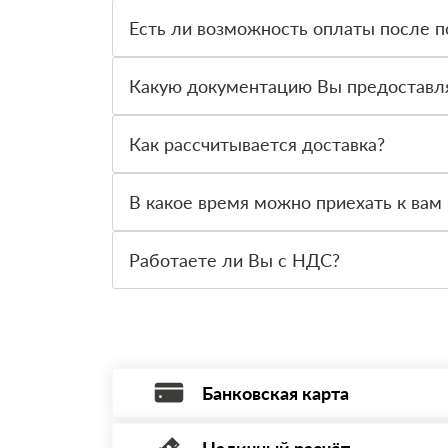
Есть ли возможность оплаты после п
Да. Самый распространенный способ оплаты у н
вправе от него отказаться.
Какую документацию Вы предоставл
С каждой товарной позицией мы предоставляем
Как рассчитывается доставка?
После оформления заявки с Вами свяжется пер
стоимости и сроков доставки, которые впослед
В какое время можно приехать к вам 
Вы можете приехать к нам в офис по адресу: Са
Работаете ли Вы с НДС?
Да, мы работаем с НДС 20% — то есть на обще
Банковская карта
Наличный расчёт