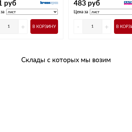
1
руб
483
руб
 за
Цена за
+
-
+
В КОРЗИНУ
В КОРЗ
Склады с которых мы возим