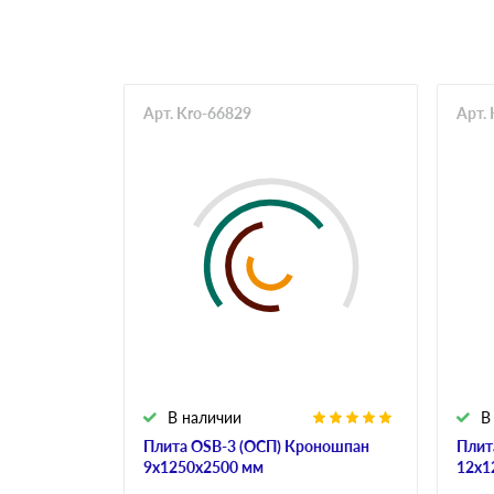
Арт. Kro-66829
Арт.
В наличии
В
Плита OSB-3 (ОСП) Кроношпан
Плит
9х1250х2500 мм
12х1