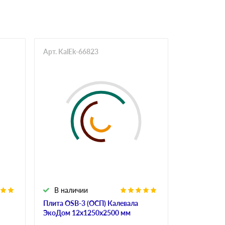
Арт. KalEk-66823
Арт. Mur-6
В наличии
В налич
Плита OSB-3 (ОСП) Калевала
Плита OSB-
ЭкоДом 12х1250х2500 мм
6х1250х250