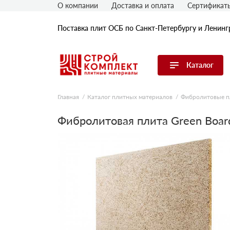
О компании
Доставка и оплата
Сертификат
Поставка плит ОСБ по Санкт-Петербургу и Ленинг
Каталог
Перейти в каталог
Главная
Каталог плитных материалов
Фибролитовые 
OSB плиты
Фибролитовая плита Green Boa
Гипрок (гипсокартон)
ГВЛ (гипсоволокнистые плиты)
ДСП плиты
ЦСП плиты
Фибролитовые плиты