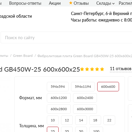
ы
Вопросы-ответы
Акции
Отзывы
Склады
Распи
Санкт-Петербург, 6-й Верхний п
радской области
Часы работы: ежедневно с 8:00
плиты
Green Board
Фибролитовая плита Green Board GB450W-25 600х600х
OSB плиты
rd GB450W-25 600х600х25
11 отзывов
Калевала ЭкоДом
Кроношпан
Муром
594х594
594х1194
600х600
Талион (Ультралам)
Формат, мм
600х1200
600х2400
600х2800
600х3000
10
12
14
18
22
Толщина, мм
25
35
50
100