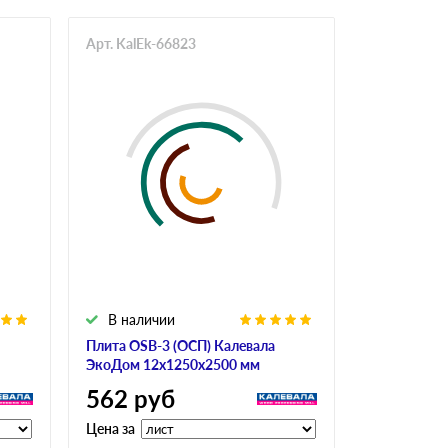
Арт. KalEk-66823
Арт. Mur-6
В наличии
В налич
Плита OSB-3 (ОСП) Калевала
Плита OSB-
ЭкоДом 12х1250х2500 мм
6х1250х250
562
руб
504
ру
Цена за
Цена за