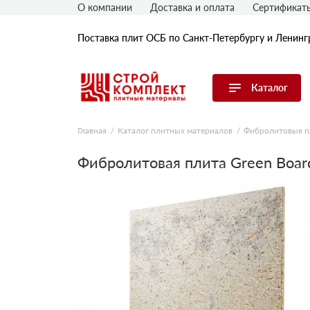
О компании
Доставка и оплата
Сертификат
Поставка плит ОСБ по Санкт-Петербургу и Ленинг
Каталог
Перейти в каталог
Главная
Каталог плитных материалов
Фибролитовые 
OSB плиты
Фибролитовая плита Green Boa
Гипрок (гипсокартон)
ГВЛ (гипсоволокнистые плиты)
ДСП плиты
ЦСП плиты
Фибролитовые плиты