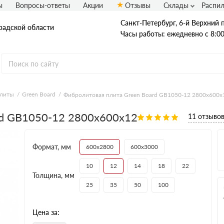
ы
Вопросы-ответы
Акции
Отзывы
Склады
Распи
Санкт-Петербург, 6-й Верхний п
радской области
Часы работы: ежедневно с 8:00
плиты
Green Board
Фибролитовая плита Green Board GB1050-12 2800х600х
OSB плиты
rd GB1050-12 2800х600х12
11 отзыво
Калевала ЭкоДом
Кроношпан
Муром
Формат, мм
600х2800
600х3000
Талион (Ультралам)
10
12
14
18
22
Толщина, мм
25
35
50
100
Цена за: