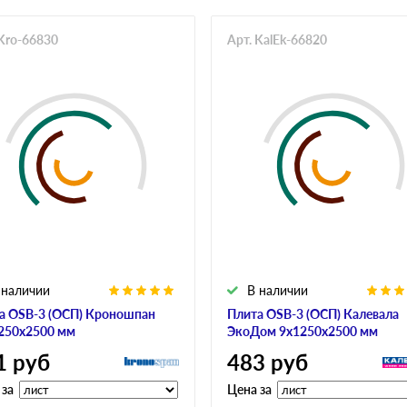
 Kro-66830
Арт. KalEk-66820
 наличии
В наличии
а OSB-3 (ОСП) Кроношпан
Плита OSB-3 (ОСП) Калевала
250х2500 мм
ЭкоДом 9х1250х2500 мм
1
руб
483
руб
 за
Цена за