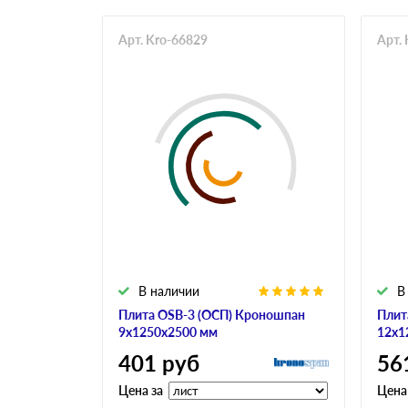
Арт. Kro-66829
Арт.
В наличии
В
Плита OSB-3 (ОСП) Кроношпан
Плит
9х1250х2500 мм
12х1
401
руб
56
Цена за
Цена