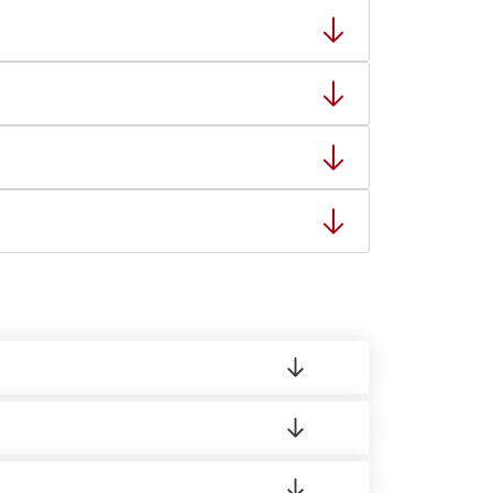
ный товар был ненадлежащего качества, то Вы
тную накладную.
ает заявку нашему логисту для оценки
00-21:00.
 материала.