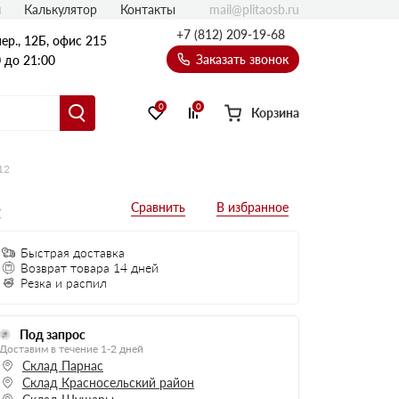
mail@plitaosb.ru
л
Калькулятор
Контакты
+7 (812) 209-19-68
ер., 12Б, офис 215
Заказать звонок
 до 21:00
0
0
Корзина
12
в
Быстрая доставка
Возврат товара 14 дней
Резка и распил
Под запрос
Доставим в течение 1-2 дней
Склад Парнас
Склад Красносельский район