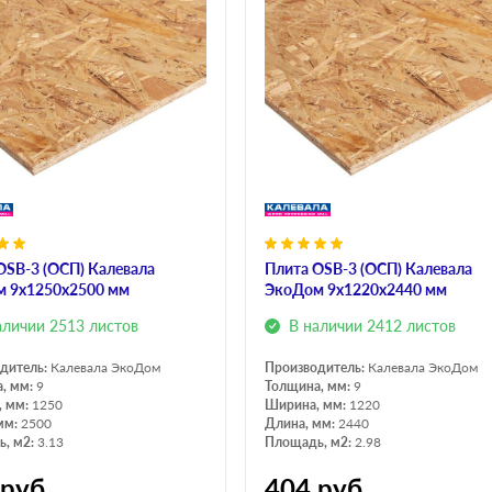
OSB-3 (ОСП) Калевала
Плита OSB-3 (ОСП) Калевала
 9х1250х2500 мм
ЭкоДом 9х1220х2440 мм
аличии 2513 листов
В наличии 2412 листов
дитель:
Калевала ЭкоДом
Производитель:
Калевала ЭкоДом
, мм:
9
Толщина, мм:
9
, мм:
1250
Ширина, мм:
1220
мм:
2500
Длина, мм:
2440
, м2:
3.13
Площадь, м2:
2.98
руб
404
руб