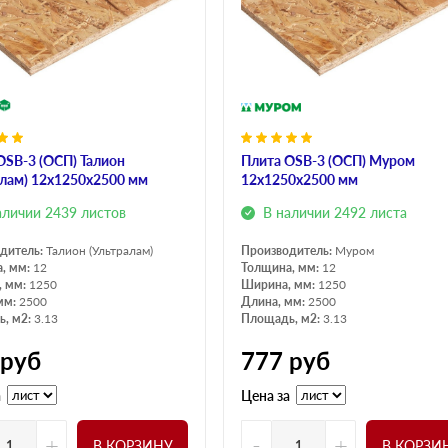
OSB-3 (ОСП) Талион
Плита OSB-3 (ОСП) Муром
алам) 12х1250х2500 мм
12х1250х2500 мм
аличии 2439 листов
В наличии 2492 листа
дитель:
Талион (Ультралам)
Производитель:
Муром
, мм:
12
Толщина, мм:
12
, мм:
1250
Ширина, мм:
1250
мм:
2500
Длина, мм:
2500
, м2:
3.13
Площадь, м2:
3.13
руб
777
руб
а
Цена за
+
-
+
В КОРЗИНУ
В КОРЗИ