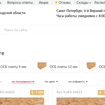
ы
Вопросы-ответы
Акции
Отзывы
Склады
Распи
Санкт-Петербург, 6-й Верхний п
радской области
Часы работы: ежедневно с 8:00
ге
OSB плиты
Калевала ЭкоДом
Кроношпан
Муром
ОСБ плиты 9 мм
ОСБ плиты 12 мм
ОСБ
Талион (Ультралам)
по популярности
по цене
по алфавиту
ь:
alEk-66820
Арт. KalEk-66821
9 ММ