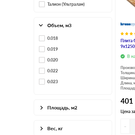
Талион (Ультралам)
Объем, м3
0.018
Плита 
9х1250
0.019
В н
0.020
Произво
0.022
Толщина
Ширина
0.023
Длина, 
Площадь
401
Площадь, м2
Цена з
1.6
-
Вес, кг
1.49