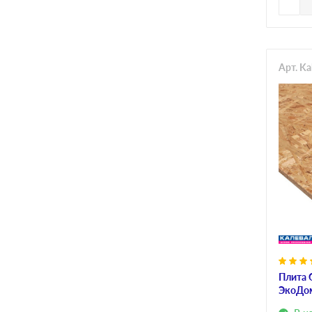
Арт. K
Плита 
ЭкоДом