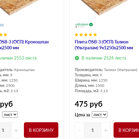
OSB-3 (ОСП) Кроношпан
Плита OSB-3 (ОСП) Талион
х2500 мм
(Ультралам) 9х1250х2500 мм
аличии 2553 листа
В наличии 2524 листа
дитель:
Кроношпан
Производитель:
Талион (Ультралам)
, мм:
9
Толщина, мм:
9
, мм:
1250
Ширина, мм:
1250
мм:
2500
Длина, мм:
2500
, м2:
3.13
Площадь, м2:
3.13
руб
475
руб
а
Цена за
+
-
+
В КОРЗИНУ
В КОРЗИ