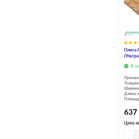
Плита 
(Ультр
В н
Произво
Толщина
Ширина
Длина, 
Площадь
637
Цена з
-