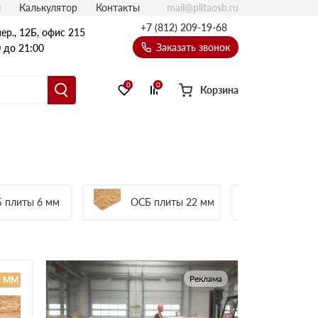
mail@plitaosb.ru
л
Калькулятор
Контакты
+7 (812) 209-19-68
ер., 12Б, офис 215
Заказать звонок
 до 21:00
0
0
Корзина
 плиты 6 мм
ОСБ плиты 22 мм
ОСБ пл
Реклама
9 ММ