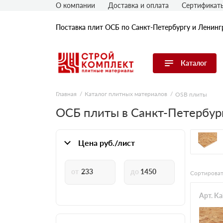
О компании
Доставка и оплата
Сертификат
Поставка плит ОСБ по Санкт-Петербургу и Ленинг
Каталог
Перейти в каталог
Главная
Каталог плитных материалов
OSB плиты
ОСБ плиты в Санкт-Петербур
OSB плиты
Гипрок (гипсокартон)
ГВЛ (гипсоволокнистые плиты)
Цена руб./лист
ДСП плиты
ЦСП плиты
Сортироват
Фибролитовые плиты
Арт. K