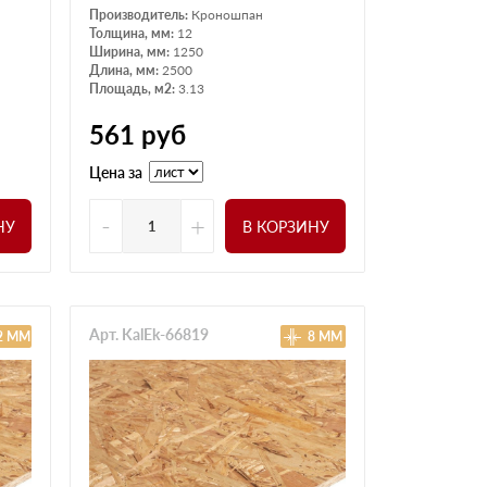
Производитель:
Кроношпан
Толщина, мм:
12
Ширина, мм:
1250
Длина, мм:
2500
Площадь, м2:
3.13
561
руб
Цена за
-
+
НУ
В КОРЗИНУ
Арт. KalEk-66819
2 ММ
8 ММ