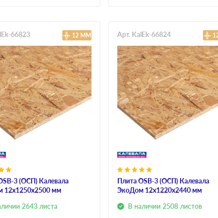
alEk-66823
Арт. KalEk-66824
12 ММ
1
OSB-3 (ОСП) Калевала
Плита OSB-3 (ОСП) Калевала
 12х1250х2500 мм
ЭкоДом 12х1220х2440 мм
аличии 2643 листа
В наличии 2508 листов