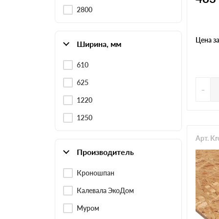
2800
Цена з
Ширина, мм
610
625
-
1220
1250
Арт. K
Производитель
Кроношпан
Калевала ЭкоДом
Муром