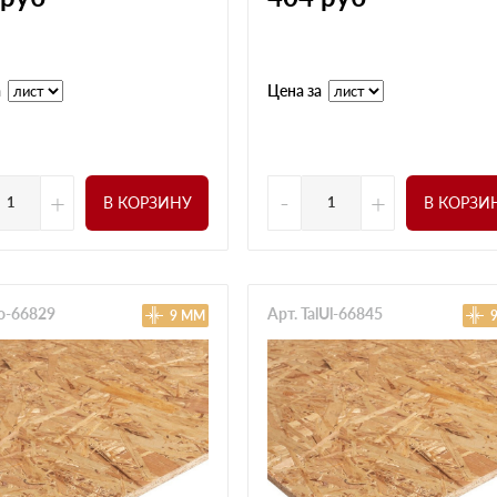
а
Цена за
+
-
+
В КОРЗИНУ
В КОРЗИ
ro-66829
Арт. TalUl-66845
9 ММ