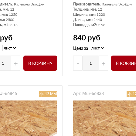
дитель:
Калевала ЭкоДом
Производитель:
Калевала ЭкоДом
, мм:
12
Толщина, мм:
12
, мм:
1250
Ширина, мм:
1220
мм:
2500
Длина, мм:
2440
, м2:
3.13
Площадь, м2:
2.98
руб
840
руб
а
Цена за
+
-
+
В КОРЗИНУ
В КОРЗИ
lUl-66846
Арт. Mur-66838
12 ММ
1