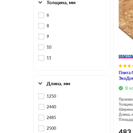
Толщина, мм
6
8
9
10
11
Плита 
ЭкоДом
Длина, мм
В н
1250
Произво
Толщина
2440
Ширина
Длина, 
2485
Площадь
2500
483