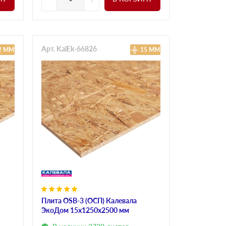
Арт. KalEk-66826
2 ММ
15 ММ
Плита OSB-3 (ОСП) Калевала
ЭкоДом 15х1250х2500 мм