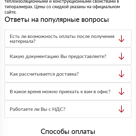
теплоизоляционными и конструкционными свойствами в
типоразмерах. Цены со скидкой указаны на официальном
сайте.
Ответы на популярные вопросы
Есть ли возможность оплаты после получения
материала?
Да. Самый распространенный способ оплаты у нас -
оплата по факту получения товара. При этом, если
Какую документацию Вы предоставляете?
доставленный товар был ненадлежащего качества, то
Вы вправе от него отказаться.
С каждой товарной позицией мы предоставляем все
сертификаты и паспорта качества, а также товарно-
Как рассчитывается доставка?
транспортную накладную.
После оформления заявки с Вами свяжется
персональный менеджер для уточнения деталей заказа.
В какое время можно приехать к вам в офис?
Далее он передает заявку нашему логисту для оценки
стоимости и сроков доставки, которые впоследствии и
Вы можете приехать к нам в офис по адресу: Санкт-
оглашаются заказчику.
Петербург, 6-й Верхний пер., 12Б, офис 215 Режим
Работаете ли Вы с НДС?
работы: с 8:00-21:00.
Да, мы работаем с НДС 20% — то есть на общей
системе налогообложения.
Способы оплаты