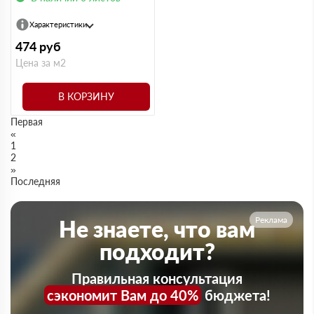
Характеристики
474
руб
Цена за м2
В КОРЗИНУ
Первая
«
1
2
»
Последняя
Реклама
Не знаете, что вам
подходит?
Правильная консультация
сэкономит Вам до 40%
бюджета!