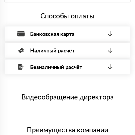
Да, мы работаем с НДС 20% — то есть на общей
системе налогообложения.
Способы оплаты
Банковская карта
Наличный расчёт
Оплата банковской картой, через Интернет, возможна через
системы электронных платежей.
Безналичный расчёт
Вы можете оплатить наличными по факту приема
Минимальная сумма платежа — 1 рубль.
материала после проверки качества и количества
Максимальная сумма платежа отсутствует.
заказанного материала.
Менеджер отправит Вам счет, Вы проверяете номенклатуру
Номер карты (PAN) должен иметь не менее 15 и не более 19
товара, количество. После оплаты осуществляется доставка
символов
либо Вы забираете товар со склада самовывоза.
Видеообращение директора
Мы принимаем платежи с сайта по следующим банковским
картам
Преимущества компании