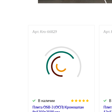
Арт. Kro-66829
Арт.
В наличии
В
Плита OSB-3 (ОСП) Кроношпан
Плит
9х1250х2500 мм
12х1