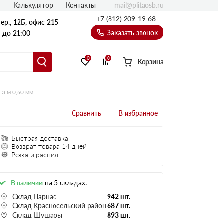
mail@plitaosb.ru
л
Калькулятор
Контакты
+7 (812) 209-19-68
ер., 12Б, офис 215
Заказать звонок
 до 21:00
0
0
Корзина
3 м 0,60 мм
Быстрая доставка
Возврат товара 14 дней
Резка и распил
В наличии
на 5 складах:
Склад Парнас
942 шт.
Склад Красносельский район
687 шт.
Склад Шушары
893 шт.