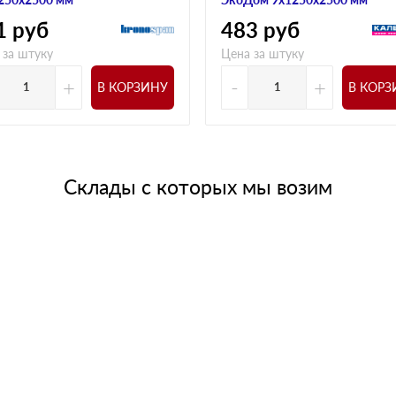
1
руб
483
руб
 за штуку
Цена за штуку
+
-
+
В КОРЗИНУ
В КОРЗ
Склады с которых мы возим