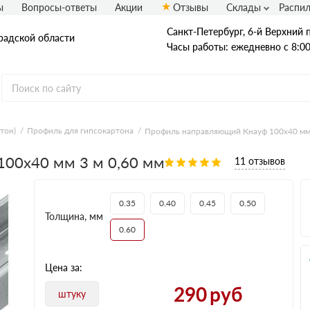
ы
Вопросы-ответы
Акции
Отзывы
Склады
Распи
Санкт-Петербург, 6-й Верхний п
радской области
Часы работы: ежедневно с 8:00
тон)
Профиль для гипсокартона
Профиль направляющий Кнауф 100х40 мм 
OSB плиты
00х40 мм 3 м 0,60 мм
11 отзывов
Калевала ЭкоДом
Кроношпан
Муром
0.35
0.40
0.45
0.50
Талион (Ультралам)
Толщина, мм
0.60
Цена за:
290
руб
штуку