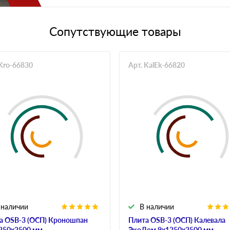
Сопутствующие товары
 Kro-66830
Арт. KalEk-66820
 наличии
В наличии
а OSB-3 (ОСП) Кроношпан
Плита OSB-3 (ОСП) Калевала
250х2500 мм
ЭкоДом 9х1250х2500 мм