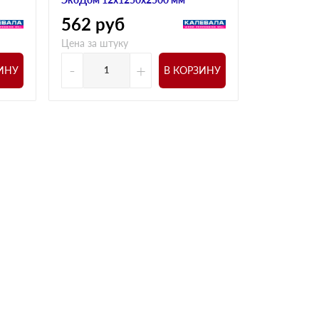
562
руб
504
ру
Цена за штуку
Цена за шт
-
+
-
ИНУ
В КОРЗИНУ