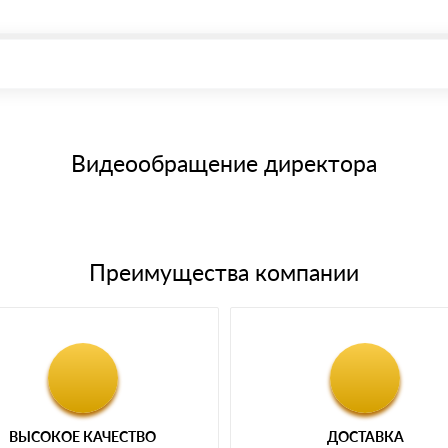
, возможна через системы электронных платежей.
иема материала после проверки качества и количества заказанного
15 и не более 19 символов
е номенклатуру товара, количество. После оплаты осуществляется 
щим банковским картам
Видеообращение директора
Преимущества компании
ВЫСОКОЕ КАЧЕСТВО
ДОСТАВКА