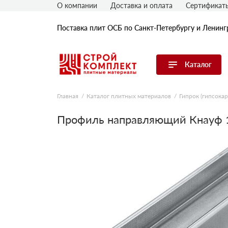
О компании
Доставка и оплата
Сертификат
Поставка плит ОСБ по Санкт-Петербургу и Ленинг
Каталог
Перейти в каталог
Главная
Каталог плитных материалов
Гипрок (гипсокар
OSB плиты
Профиль направляющий Кнауф 1
Гипрок (гипсокартон)
ГВЛ (гипсоволокнистые плиты)
ДСП плиты
ЦСП плиты
Фибролитовые плиты