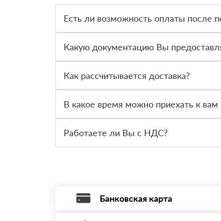
Есть ли возможность оплаты после п
Да. Самый распространенный способ оплаты у н
вправе от него отказаться.
Какую документацию Вы предоставл
С каждой товарной позицией мы предоставляем
Как рассчитывается доставка?
После оформления заявки с Вами свяжется пер
стоимости и сроков доставки, которые впослед
В какое время можно приехать к вам 
Вы можете приехать к нам в офис по адресу: Са
Работаете ли Вы с НДС?
Да, мы работаем с НДС 20% — то есть на обще
Банковская карта