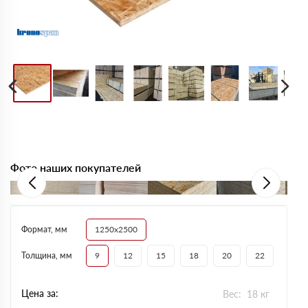
Фото наших покупателей
Формат, мм
1250х2500
Толщина, мм
9
12
15
18
20
22
Цена за:
Вес:
18
кг