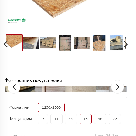
Фото наших покупателей
Формат, мм
1250х2500
Толщина, мм
9
11
12
15
18
22
Цена за:
Вес:
26.2
кг