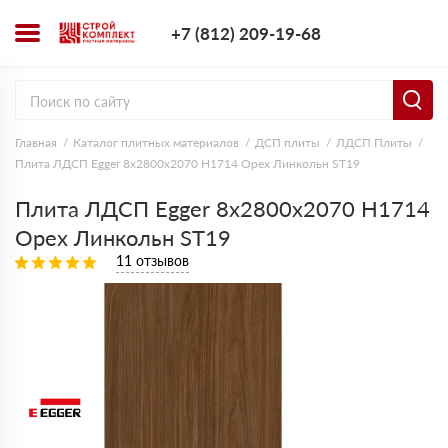
+7 (812) 209-1
+7 (812) 209-19-68
Заказать з
Главная
Каталог плитных материалов
ДСП плиты
ЛДСП Плиты
Плита ЛДСП Egger 8х2800х2070 H1714 Орех Линкольн ST19
Плита ЛДСП Egger 8х2800х2070 H1714
Орех Линкольн ST19
11 отзывов