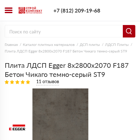
+7 (812) 209-1
+7 (812) 209-19-68
Заказать з
Главная
Каталог плитных материалов
ДСП плиты
ЛДСП Плиты
Плита ЛДСП Egger 8х2800х2070 F187 Бетон Чикаго темно-серый ST9
Плита ЛДСП Egger 8х2800х2070 F187
Бетон Чикаго темно-серый ST9
11 отзывов