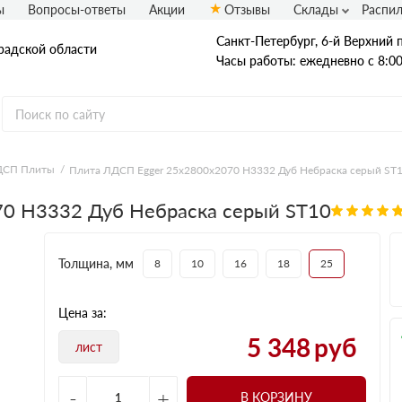
ы
Вопросы-ответы
Акции
Отзывы
Склады
Распи
Санкт-Петербург, 6-й Верхний п
радской области
Часы работы: ежедневно с 8:00
ДСП Плиты
Плита ЛДСП Egger 25х2800х2070 H3332 Дуб Небраска серый ST
OSB плиты
0 H3332 Дуб Небраска серый ST10
Калевала ЭкоДом
Кроношпан
Муром
Толщина, мм
8
10
16
18
25
Талион (Ультралам)
Цена за:
5 348
руб
лист
-
+
В КОРЗИНУ