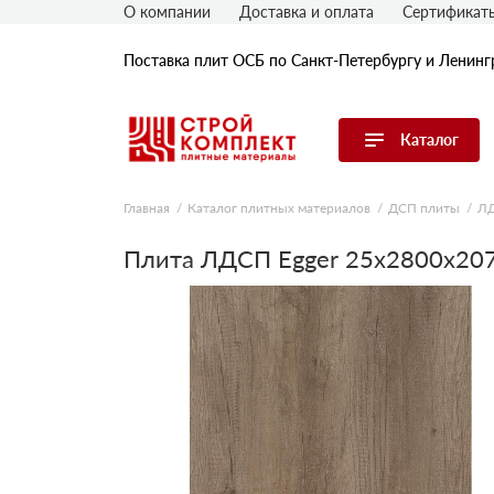
О компании
Доставка и оплата
Сертификат
Поставка плит ОСБ по Санкт-Петербургу и Ленинг
Каталог
Перейти в каталог
Главная
Каталог плитных материалов
ДСП плиты
Л
OSB плиты
Плита ЛДСП Egger 25х2800х207
Гипрок (гипсокартон)
ГВЛ (гипсоволокнистые плиты)
ДСП плиты
ЦСП плиты
Фибролитовые плиты