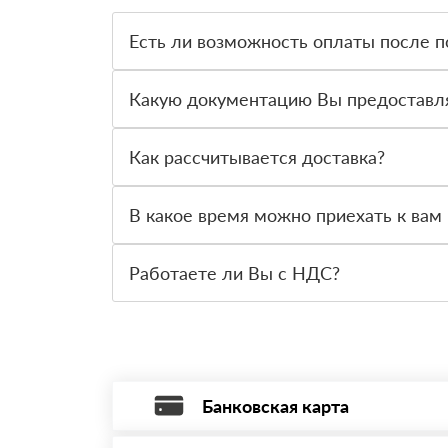
Есть ли возможность оплаты после п
Да. Самый распространенный способ оплаты у н
вправе от него отказаться.
Какую документацию Вы предоставл
С каждой товарной позицией мы предоставляем
Как рассчитывается доставка?
После оформления заявки с Вами свяжется пер
стоимости и сроков доставки, которые впослед
В какое время можно приехать к вам 
Вы можете приехать к нам в офис по адресу: Са
Работаете ли Вы с НДС?
Да, мы работаем с НДС 20% — то есть на обще
Банковская карта