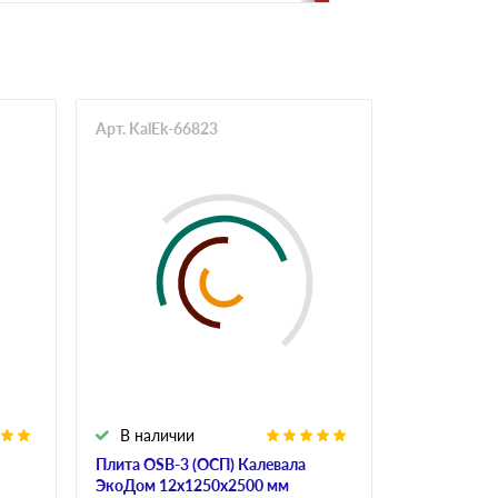
Арт. KalEk-66823
Арт. Mur-6
В наличии
В налич
Плита OSB-3 (ОСП) Калевала
Плита OSB-
ЭкоДом 12х1250х2500 мм
6х1250х250