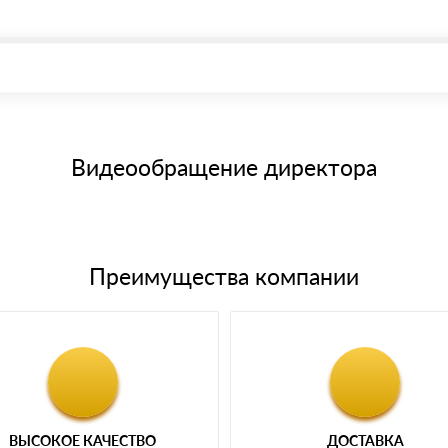
, возможна через системы электронных платежей.
иема материала после проверки качества и количества заказанного
15 и не более 19 символов
е номенклатуру товара, количество. После оплаты осуществляется 
щим банковским картам
Видеообращение директора
Преимущества компании
ВЫСОКОЕ КАЧЕСТВО
ДОСТАВКА