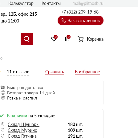
mail@plitaosb.ru
л
Калькулятор
Контакты
+7 (812) 209-19-68
ер., 12Б, офис 215
Заказать звонок
 до 21:00
0
0
Корзина
10
11 отзывов
Быстрая доставка
Возврат товара 14 дней
Резка и распил
В наличии
на 5 складах:
Склад Шушары
182 шт.
Склад Мурино
109 шт.
Склад Гатчина
191 шт.