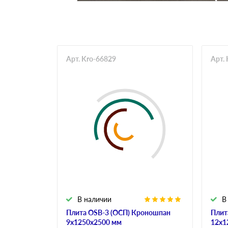
Арт. Kro-66829
Арт.
В наличии
В
Плита OSB-3 (ОСП) Кроношпан
Плит
9х1250х2500 мм
12х1