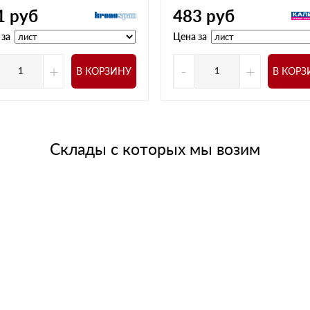
1
руб
483
руб
 за
Цена за
+
-
+
В КОРЗИНУ
В КОРЗ
Склады с которых мы возим