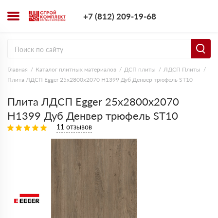
+7 (812) 209-1
+7 (812) 209-19-68
Заказать з
Главная
Каталог плитных материалов
ДСП плиты
ЛДСП Плиты
Плита ЛДСП Egger 25х2800х2070 H1399 Дуб Денвер трюфель ST10
Плита ЛДСП Egger 25х2800х2070
H1399 Дуб Денвер трюфель ST10
11 отзывов