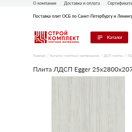
О компании
Доставка и оплата
Сертификат
Поставка плит ОСБ по Санкт-Петербургу и Ленинг
Каталог
Перейти в каталог
Главная
Каталог плитных материалов
ДСП плиты
Л
OSB плиты
Плита ЛДСП Egger 25х2800х207
Гипрок (гипсокартон)
ГВЛ (гипсоволокнистые плиты)
ДСП плиты
ЦСП плиты
Фибролитовые плиты