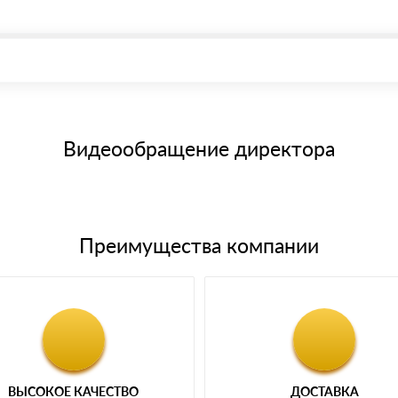
, возможна через системы электронных платежей.
иема материала после проверки качества и количества заказанного
15 и не более 19 символов
е номенклатуру товара, количество. После оплаты осуществляется 
щим банковским картам
Видеообращение директора
Преимущества компании
ВЫСОКОЕ КАЧЕСТВО
ДОСТАВКА