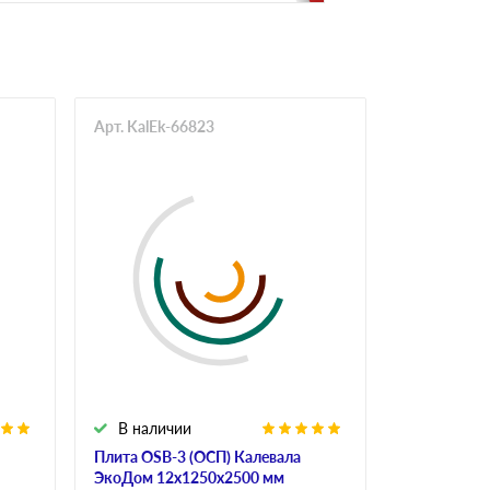
Арт. KalEk-66823
Арт. Mur-6
В наличии
В налич
Плита OSB-3 (ОСП) Калевала
Плита OSB-
ЭкоДом 12х1250х2500 мм
6х1250х250