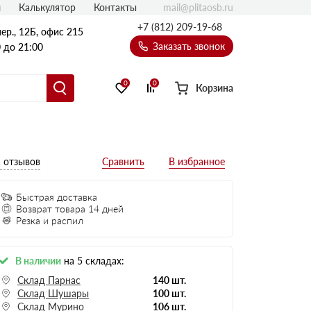
mail@plitaosb.ru
л
Калькулятор
Контакты
+7 (812) 209-19-68
ер., 12Б, офис 215
Заказать звонок
 до 21:00
0
0
Корзина
 отзывов
Быстрая доставка
Возврат товара 14 дней
Резка и распил
В наличии
на 5 складах:
Склад Парнас
140 шт.
Склад Шушары
100 шт.
Склад Мурино
106 шт.