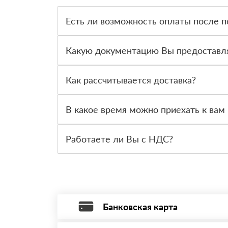
Есть ли возможность оплаты после п
Да. Самый распространенный способ оплаты у н
вправе от него отказаться.
Какую документацию Вы предоставл
С каждой товарной позицией мы предоставляем
Как рассчитывается доставка?
После оформления заявки с Вами свяжется пер
стоимости и сроков доставки, которые впослед
В какое время можно приехать к вам 
Вы можете приехать к нам в офис по адресу: Са
Работаете ли Вы с НДС?
Да, мы работаем с НДС 20% — то есть на обще
Банковская карта