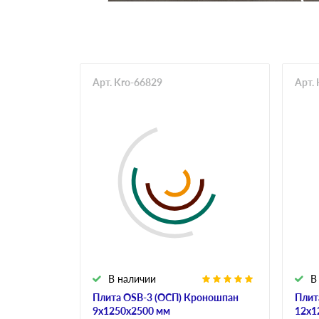
Арт. Kro-66829
Арт.
В наличии
В
Плита OSB-3 (ОСП) Кроношпан
Плит
9х1250х2500 мм
12х1