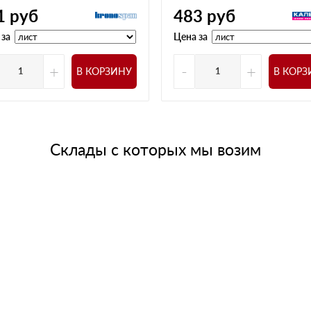
1
руб
483
руб
 за
Цена за
+
-
+
В КОРЗИНУ
В КОРЗ
Склады с которых мы возим