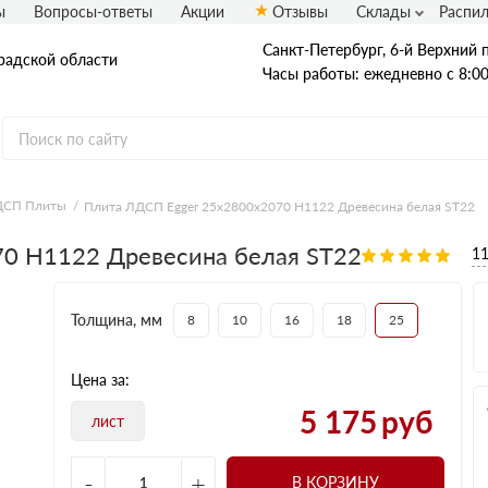
ы
Вопросы-ответы
Акции
Отзывы
Склады
Распи
Санкт-Петербург, 6-й Верхний п
радской области
Часы работы: ежедневно с 8:00
ДСП Плиты
Плита ЛДСП Egger 25х2800х2070 H1122 Древесина белая ST22
OSB плиты
0 H1122 Древесина белая ST22
11
Калевала ЭкоДом
Кроношпан
Муром
Толщина, мм
8
10
16
18
25
Талион (Ультралам)
Цена за:
5 175
руб
лист
-
+
В КОРЗИНУ