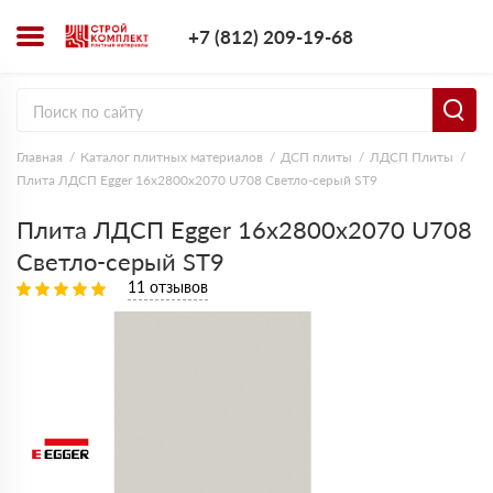
+7 (812) 209-1
+7 (812) 209-19-68
Заказать з
Главная
Каталог плитных материалов
ДСП плиты
ЛДСП Плиты
Плита ЛДСП Egger 16х2800х2070 U708 Светло-серый ST9
Плита ЛДСП Egger 16х2800х2070 U708
Светло-серый ST9
11 отзывов