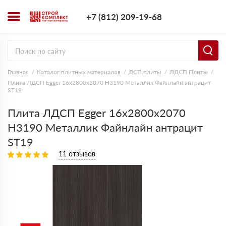
+7 (812) 209-1
+7 (812) 209-19-68
Заказать з
Главная
Каталог плитных материалов
ДСП плиты
ЛДСП Плиты
Плита ЛДСП Egger 16х2800х2070 H3190 Металлик Файнлайн антрацит
ST19
Плита ЛДСП Egger 16х2800х2070
H3190 Металлик Файнлайн антрацит
ST19
11 отзывов