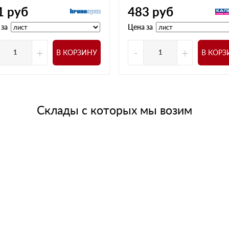
1
руб
483
руб
 за
Цена за
+
-
+
В КОРЗИНУ
В КОРЗ
Склады с которых мы возим