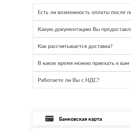
Есть ли возможность оплаты после п
Да. Самый распространенный способ оплаты у н
вправе от него отказаться.
Какую документацию Вы предоставл
С каждой товарной позицией мы предоставляем
Как рассчитывается доставка?
После оформления заявки с Вами свяжется пер
стоимости и сроков доставки, которые впослед
В какое время можно приехать к вам 
Вы можете приехать к нам в офис по адресу: Са
Работаете ли Вы с НДС?
Да, мы работаем с НДС 20% — то есть на обще
Банковская карта