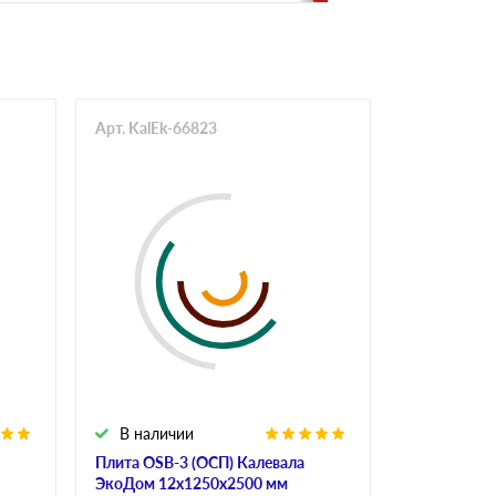
Арт. KalEk-66823
Арт. Mur-6
В наличии
В налич
Плита OSB-3 (ОСП) Калевала
Плита OSB-
ЭкоДом 12х1250х2500 мм
6х1250х250