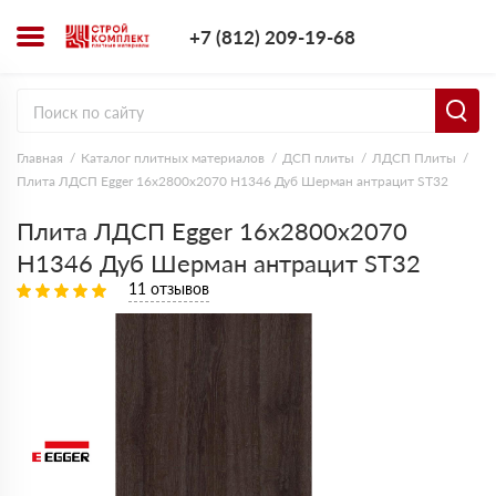
+7 (812) 209-1
+7 (812) 209-19-68
Заказать з
Главная
Каталог плитных материалов
ДСП плиты
ЛДСП Плиты
Плита ЛДСП Egger 16х2800х2070 H1346 Дуб Шерман антрацит ST32
Плита ЛДСП Egger 16х2800х2070
H1346 Дуб Шерман антрацит ST32
11 отзывов