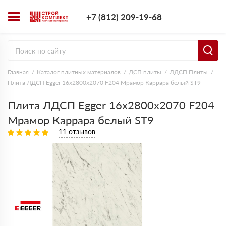
+7 (812) 209-1
+7 (812) 209-19-68
Заказать з
Главная
Каталог плитных материалов
ДСП плиты
ЛДСП Плиты
Плита ЛДСП Egger 16х2800х2070 F204 Мрамор Каррара белый ST9
Плита ЛДСП Egger 16х2800х2070 F204
Мрамор Каррара белый ST9
11 отзывов