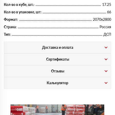
Кол-во в кубе, шт.:
17.25
Кол-во в упаковке, шт:
66
Формат:
2070х2800
Страна:
Россия
Тип:
ДСП
Доставка и оплата
Сертификаты
Отзывы
Калькулятор