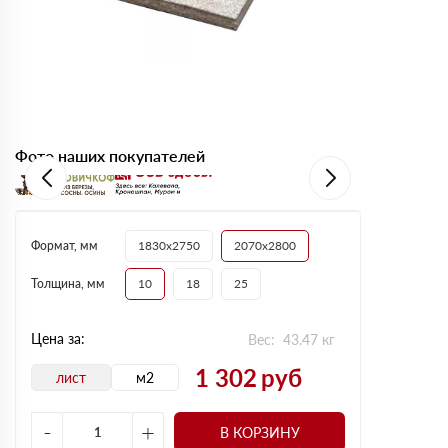
Фото наших покупателей
Формат, мм
1830х2750
2070х2800
Толщина, мм
10
18
25
Цена за:
Вес:
43.47
кг
1 302
руб
лист
м2
-
+
В КОРЗИНУ