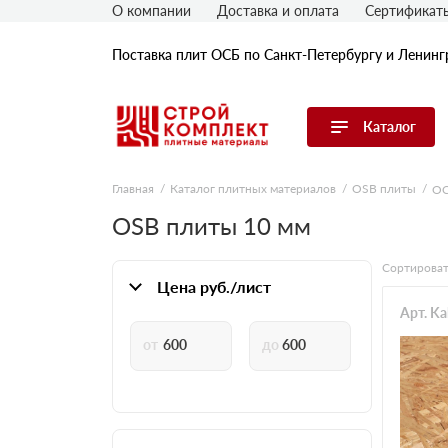
О компании
Доставка и оплата
Сертификат
Поставка плит ОСБ по Санкт-Петербургу и Ленинг
Каталог
Перейти в каталог
Главная
Каталог плитных материалов
OSB плиты
ОС
OSB плиты 10 мм
OSB плиты
Гипрок (гипсокартон)
Сортироват
ГВЛ (гипсоволокнистые плиты)
Цена руб./лист
ДСП плиты
Арт. K
ЦСП плиты
Фибролитовые плиты