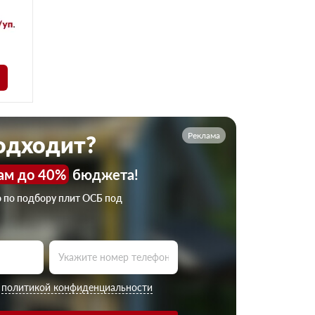
Реклама
подходит?
ам до 40%
бюджета!
ю по подбору плит ОСБ под
с
политикой конфиденциальности