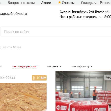
ы
Вопросы-ответы
Акции
Отзывы
Склады
Распи
Санкт-Петербург, 6-й Верхний п
радской области
Часы работы: ежедневно с 8:00
Б плиты 10 мм
OSB плиты
Калевала ЭкоДом
Кроношпан
по популярности
по цене
по алфавиту
ь:
Муром
Талион (Ультралам)
alEk-66822
Рек
10 ММ