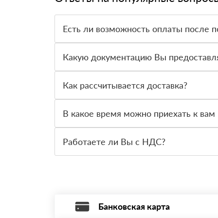
Есть ли возможность оплаты после п
Да. Самый распространенный способ оплаты у н
вправе от него отказаться.
Какую документацию Вы предоставл
С каждой товарной позицией мы предоставляем
Как рассчитывается доставка?
После оформления заявки с Вами свяжется пер
стоимости и сроков доставки, которые впослед
В какое время можно приехать к вам 
Вы можете приехать к нам в офис по адресу: Са
Работаете ли Вы с НДС?
Да, мы работаем с НДС 20% — то есть на обще
Банковская карта