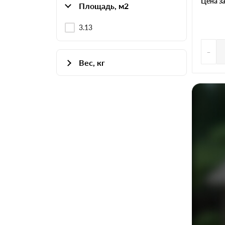
Цена з
Площадь, м2
3.13
-
Вес, кг
19.4