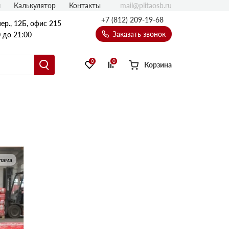
mail@plitaosb.ru
л
Калькулятор
Контакты
+7 (812) 209-19-68
ер., 12Б, офис 215
Заказать звонок
 до 21:00
0
0
Корзина
лама