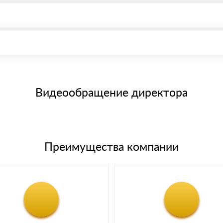
, возможна через системы электронных платежей.
иема материала после проверки качества и количества заказанного
15 и не более 19 символов
е номенклатуру товара, количество. После оплаты осуществляется 
щим банковским картам
Видеообращение директора
Преимущества компании