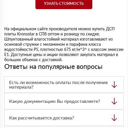
УЗНАТЬ СТОИМОСТЬ
На официальном сайте производителя можно купить ДСП
плиты Kronostar в СПб оптом и розницу по скидке.
Шпунтованный влагостойкий материал изготавливают из
осиновой стружки с меламином и парафина класса
водостойкости Р5, плотностью 675 кг/м^3^ с классом эмиссии
Е1. Доступные цены и акции позволяют закупать материал в
больших объемах с доставкой.
Ответы на популярные вопросы
Есть ли возможность оплаты после получения
материала?
Да. Самый распространенный способ оплаты у нас -
оплата по факту получения товара. При этом, если
Какую документацию Вы предоставляете?
доставленный товар был ненадлежащего качества, то
Вы вправе от него отказаться.
С каждой товарной позицией мы предоставляем все
сертификаты и паспорта качества, а также товарно-
Как рассчитывается доставка?
транспортную накладную.