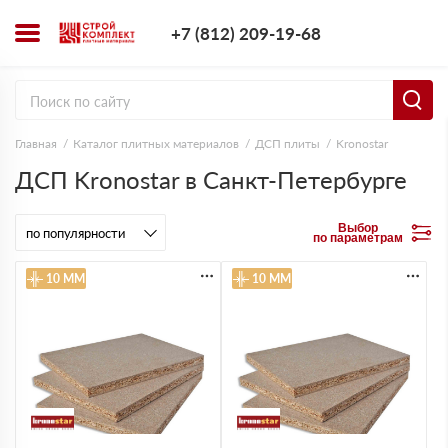
+7 (812) 209-1
+7 (812) 209-19-68
Заказать з
Главная
Каталог плитных материалов
ДСП плиты
Kronostar
ДСП Kronostar в Санкт-Петербурге
Выбор
по параметрам
10 ММ
10 ММ