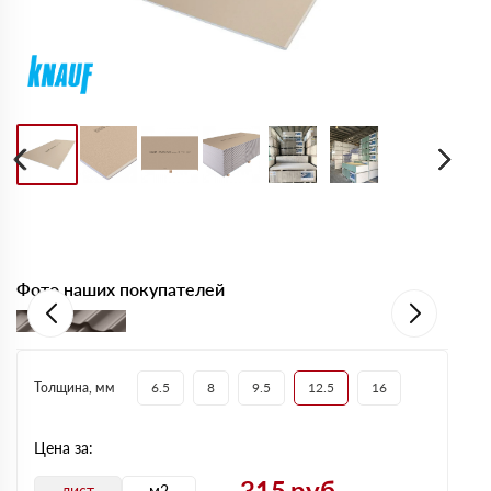
Фото наших покупателей
Толщина, мм
6.5
8
9.5
12.5
16
Цена за:
315
руб
лист
м2