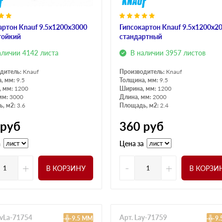
артон Knauf 9.5x1200x3000
Гипсокартон Knauf 9.5x1200x2
тойкий
стандартный
аличии 4142 листа
В наличии 3957 листов
дитель:
Knauf
Производитель:
Knauf
, мм:
9.5
Толщина, мм:
9.5
, мм:
1200
Ширина, мм:
1200
мм:
3000
Длина, мм:
2000
, м2:
3.6
Площадь, м2:
2.4
руб
360
руб
а
Цена за
+
-
+
В КОРЗИНУ
В КОРЗИ
kvLa-71754
Арт. Lay-71759
9.5 ММ
9