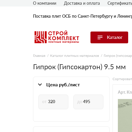
О компании
Доставка и оплата
Сертификат
Поставка плит ОСБ по Санкт-Петербургу и Ленинг
Каталог
Перейти в каталог
Главная
Каталог плитных материалов
Гипрок (гипсокар
Гипрок (Гипсокартон) 9.5 мм
OSB плиты
Гипрок (гипсокартон)
Сортироват
ГВЛ (гипсоволокнистые плиты)
Цена руб./лист
ДСП плиты
Арт. K
ЦСП плиты
Фибролитовые плиты