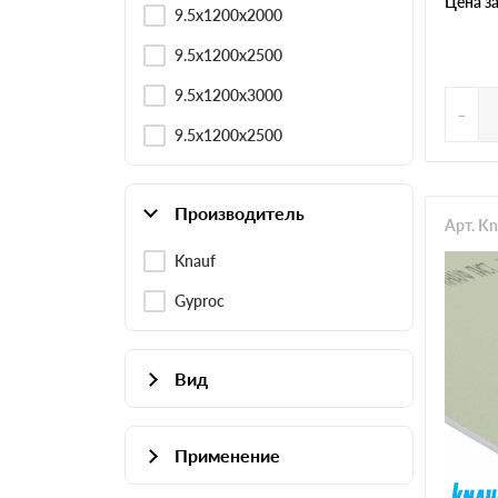
Цена з
9.5x1200x2000
9.5x1200x2500
9.5x1200x3000
-
9.5х1200х2500
Производитель
Арт. K
Knauf
Gyproc
Вид
Влагостойкий
Применение
Стандартный
Для вентиляции