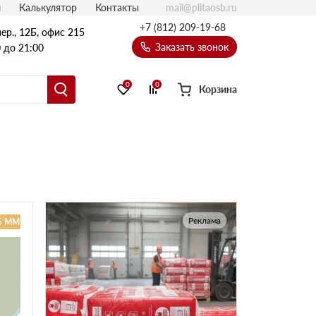
mail@plitaosb.ru
л
Калькулятор
Контакты
+7 (812) 209-19-68
ер., 12Б, офис 215
Заказать звонок
 до 21:00
0
0
Корзина
Реклама
.5 ММ