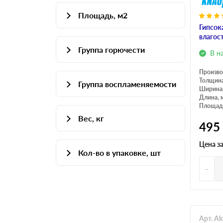
Площадь, м2
Для перегородок
Гипсок
2.4
Для потолка
влагос
Группа горючести
3
Для стен
В н
Г1
3.6
Произво
Толщина
Группа воспламеняемости
Ширина
Длина, 
В1
Площадь
Вес, кг
В2
495
19.35
Цена з
Кол-во в упаковке, шт
20.55
-
20
50
Арт. A