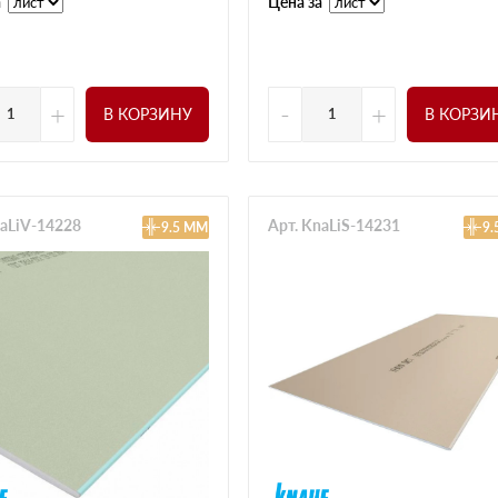
а
Цена за
+
-
+
В КОРЗИНУ
В КОРЗИ
naLiV-14228
Арт. KnaLiS-14231
9.5 ММ
9