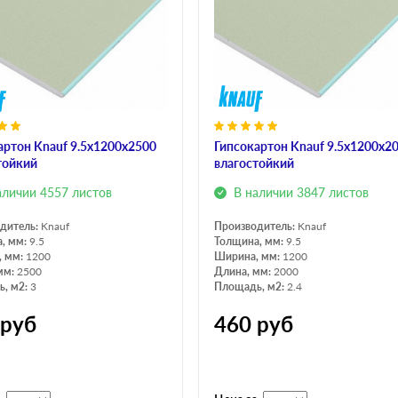
артон Knauf 9.5x1200x2500
Гипсокартон Knauf 9.5x1200x2
тойкий
влагостойкий
аличии 4557 листов
В наличии 3847 листов
дитель:
Knauf
Производитель:
Knauf
, мм:
9.5
Толщина, мм:
9.5
, мм:
1200
Ширина, мм:
1200
мм:
2500
Длина, мм:
2000
, м2:
3
Площадь, м2:
2.4
руб
460
руб