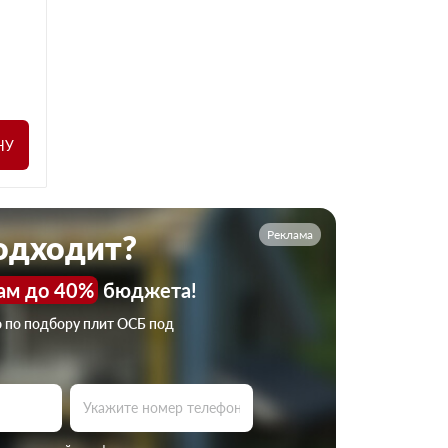
НУ
Реклама
подходит?
ам до 40%
бюджета!
ю по подбору плит ОСБ под