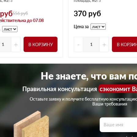
, м2:
3
Площадь, м2:
3
руб
370
руб
556
руб
ействительна до 07.08
Цена за
а
+
-
+
В КОРЗИНУ
В КОРЗИ
Не знаете, что вам 
Правильная консультация
сэкономит В
Оставьте заявку и получите бесплатную консультаци
Ваши требования