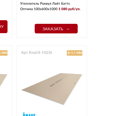
НУ
ЗАКАЗАТЬ
Арт. KnaLiS-14236
.5 ММ
9.5 ММ