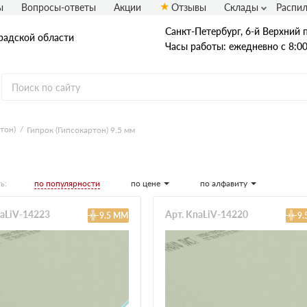
ы
Вопросы-ответы
Акции
Отзывы
Склады
Распи
Санкт-Петербург, 6-й Верхний п
радской области
Часы работы: ежедневно с 8:00
тон)
Гипрок (Гипсокартон) 9.5 мм
OSB плиты
Калевала ЭкоДом
Кроношпан
по популярности
по цене
по алфавиту
ь:
Муром
Талион (Ультралам)
naLiV-14223
Арт. KnaLiV-14220
9.5 ММ
9