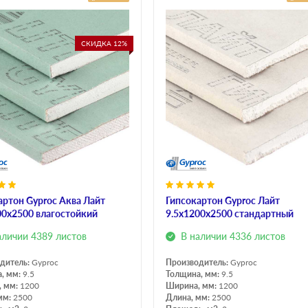
СКИДКА 12%
артон Gyproc Аква Лайт
Гипсокартон Gyproc Лайт
00х2500 влагостойкий
9.5х1200х2500 стандартный
аличии 4389 листов
В наличии 4336 листов
дитель:
Gyproc
Производитель:
Gyproc
, мм:
9.5
Толщина, мм:
9.5
, мм:
1200
Ширина, мм:
1200
мм:
2500
Длина, мм:
2500